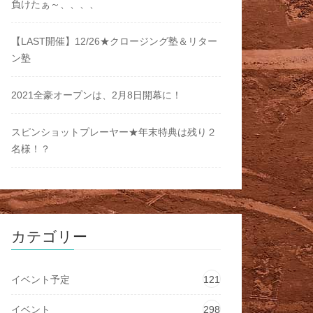
負けたぁ～、、、、
【LAST開催】12/26★クロージング塾＆リター
ン塾
2021全豪オープンは、2月8日開幕に！
スピンショットプレーヤー★年末特典は残り２
名様！？
カテゴリー
イベント予定
121
イベント
298