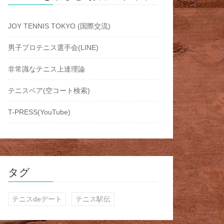
JOY TENNIS TOKYO (国際交流)
男子プロテニス選手会(LINE)
非常識なテニス上達理論
テニスベア(空コート検索)
T-PRESS(YouTube)
タグ
テニスdeデート
テニス駅伝