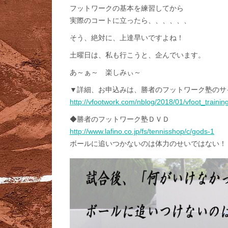
フットワークの基本を練習してから
実際のコートに立ったら、、、、、、
そう、絶対に、上達早いですよね！
土曜日は、私も行こうと、企んでいます。
あ～ぁ～ 楽しみぃ～
▼詳細、お申込みは、勝者のフットワーク塾のサ
http://vfootwork.com/nblog/2018/01/vfoot_training
◆勝者のフットワーク塾ＤＶＤ
http://www.lafino.co.jp/fs/tennisshop/c/gods-1
ボールに追いつかないのは体力のせいではない！