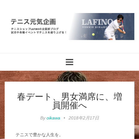
Toggle
navigation
春デート、男女満席に、増
員開催へ
By
oikawa
•
2018年2月17日
テニスで豊かな人生を。