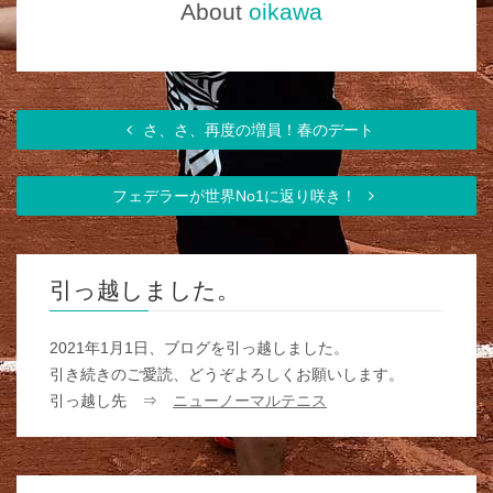
About
oikawa
さ、さ、再度の増員！春のデート
フェデラーが世界No1に返り咲き！
引っ越しました。
2021年1月1日、ブログを引っ越しました。
引き続きのご愛読、どうぞよろしくお願いします。
引っ越し先 ⇒
ニューノーマルテニス