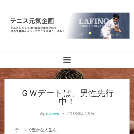
Toggle
navigation
ＧＷデートは、男性先行
中！
By
oikawa
•
2018年4月8日
テニスで豊かな人生を。