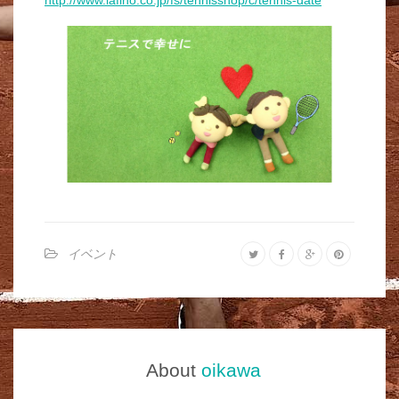
http://www.lafino.co.jp/fs/tennisshop/c/tennis-date
イベント
About
oikawa