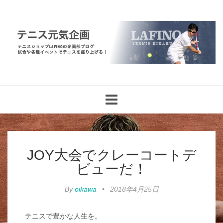
Toggle
navigation
JOY大会でクレーコートデ
ビューだ！
By
oikawa
•
2018年4月25日
テニスで豊かな人生を。