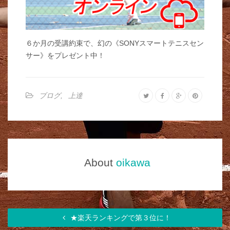
６か月の受講約束で、幻の《SONYスマートテニスセン
サー》をプレゼント中！
ブログ
,
上達
About
oikawa
★楽天ランキングで第３位に！