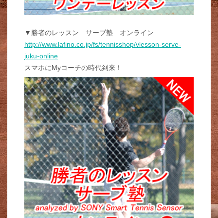
▼勝者のレッスン サーブ塾 オンライン
http://www.lafino.co.jp/fs/tennisshop/vlesson-serve-
juku-online
スマホにMyコーチの時代到来！