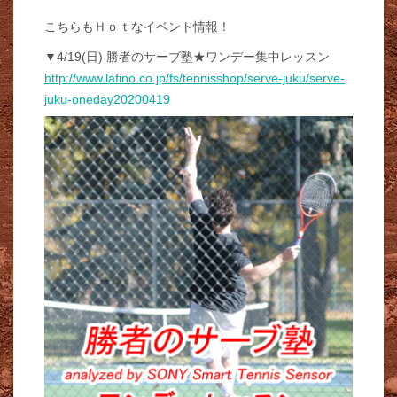
こちらもＨｏｔなイベント情報！
▼4/19(日) 勝者のサーブ塾★ワンデー集中レッスン
http://www.lafino.co.jp/fs/tennisshop/serve-juku/serve-
juku-oneday20200419