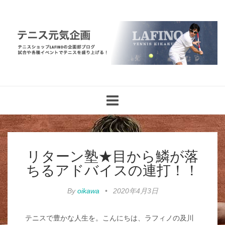
Toggle
navigation
リターン塾★目から鱗が落
ちるアドバイスの連打！！
By
oikawa
•
2020年4月3日
テニスで豊かな人生を。こんにちは、ラフィノの及川