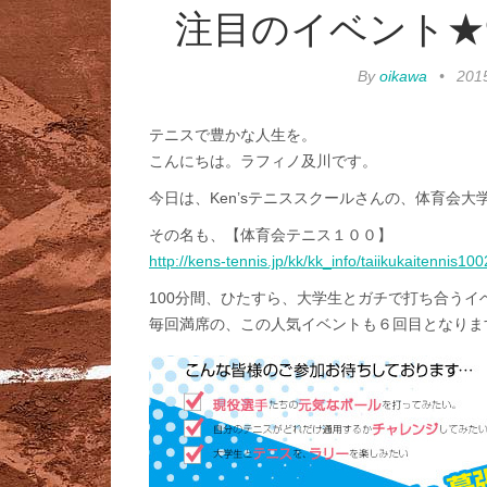
注目のイベント★9
By
oikawa
•
20
テニスで豊かな人生を。
こんにちは。ラフィノ及川です。
今日は、Ken’sテニススクールさんの、体育会
その名も、【体育会テニス１００】
http://kens-tennis.jp/kk/kk_info/taiikukaitennis1
100分間、ひたすら、大学生とガチで打ち合うイ
毎回満席の、この人気イベントも６回目となりま