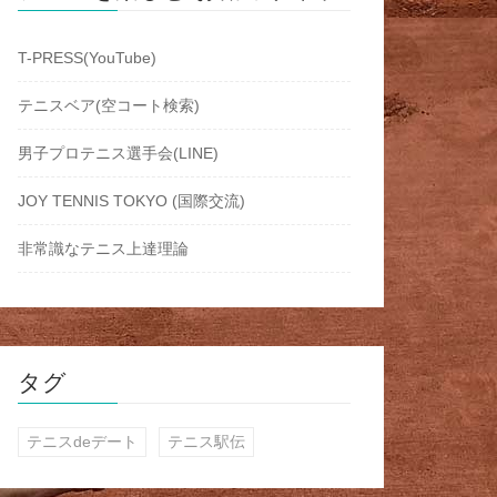
T-PRESS(YouTube)
テニスベア(空コート検索)
男子プロテニス選手会(LINE)
JOY TENNIS TOKYO (国際交流)
非常識なテニス上達理論
タグ
テニスdeデート
テニス駅伝