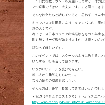
「１日に複数ラウンドをお願いしますが、体力は
２つ返事で「はい、大丈夫です。」と返ってきま
そんな彼女たちと話していると、思わず、うん十
キャンパスは世田谷にあり、キャンパス内に馬の
気の大学です。
春には、全日本ジュニア出場経験をもつ１年生も
間も無くリーグ戦が始まりますが、３部との入れ
頑張ってほしいです。
このイベントでは、スクールのように教えること
ひたすら、打ち合って頂きます。
いきのいいボールを受けてみたい。
若い人から元気をもらいたい。
普段の練習の成果を試したい。
そんな方は、是非、参加してみてはいかがでしょ
▼9/13【体育会テニス１００】 in Ken’sテニ
http://kens-tennis.jp/kk/kk_info/taiikukaitennis1