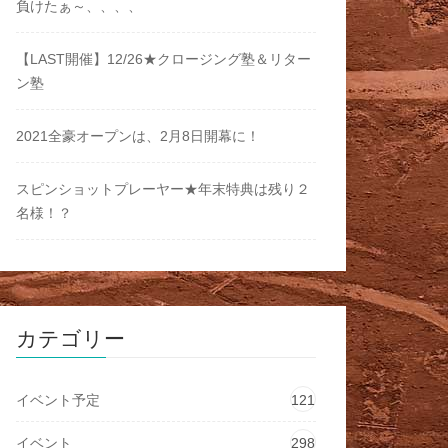
負けたぁ～、、、、
【LAST開催】12/26★クロージング塾＆リター
ン塾
2021全豪オープンは、2月8日開幕に！
スピンショットプレーヤー★年末特典は残り２
名様！？
カテゴリー
イベント予定
121
イベント
298