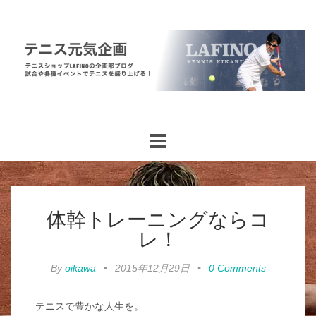
Toggle
navigation
体幹トレーニングならコ
レ！
By
oikawa
•
2015年12月29日
•
0 Comments
テニスで豊かな人生を。