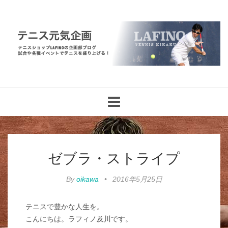
Toggle
navigation
ゼブラ・ストライプ
By
oikawa
•
2016年5月25日
テニスで豊かな人生を。
こんにちは。ラフィノ及川です。