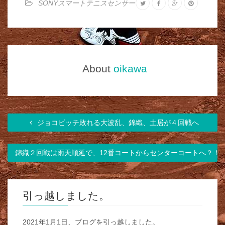
SONYスマートテニスセンサー
About
oikawa
ジョコビッチ敗れる大波乱、錦織、土居が４回戦へ
錦織２回戦は雨天順延で、12番コートからセンターコートへ？！
引っ越しました。
2021年1月1日、ブログを引っ越しました。