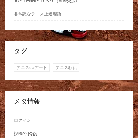
JOY TENNIS TOKYO (国際交流)
非常識なテニス上達理論
タグ
テニスdeデート
テニス駅伝
メタ情報
ログイン
投稿の
RSS