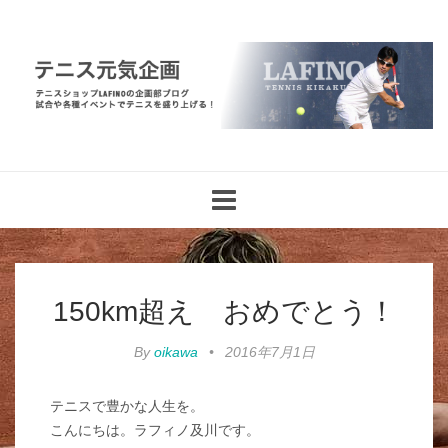
Toggle
navigation
150km超え おめでとう！
By
oikawa
•
2016年7月1日
テニスで豊かな人生を。
こんにちは。ラフィノ及川です。