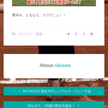
夏休み、とるなら、ココでしょ！！
イベント
,
試合
About
oikawa
2017/07/12 混合JOYシングルス・クレー大会
全仏ＯＰ：20歳の新女王誕生！