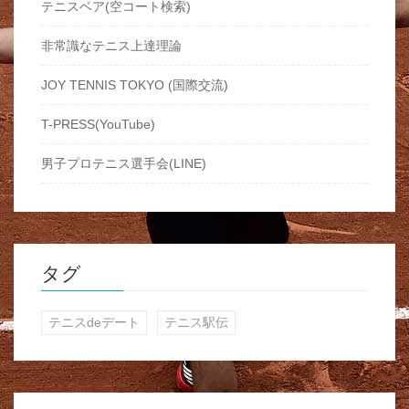
テニスベア(空コート検索)
非常識なテニス上達理論
JOY TENNIS TOKYO (国際交流)
T-PRESS(YouTube)
男子プロテニス選手会(LINE)
タグ
テニスdeデート
テニス駅伝