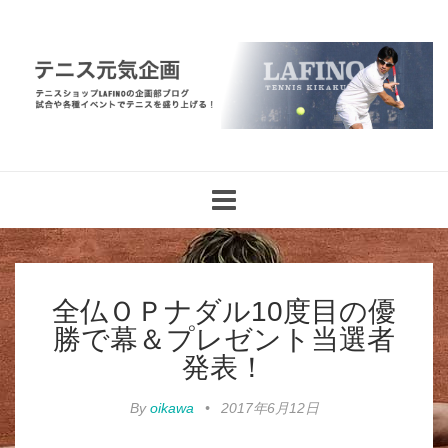
Toggle
navigation
全仏ＯＰナダル10度目の優
勝で幕＆プレゼント当選者
発表！
By
oikawa
•
2017年6月12日