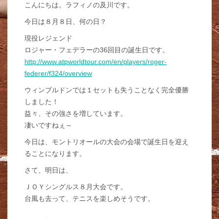
こんにちは。ラフィノの及川です。
今日は８月８日、何の日？
現役レジェンド
ロジャー・フェデラーの36回目の誕生日です。
http://www.atpworldtour.com/en/players/roger-
federer/f324/overview
ウィンブルドンでは１セットも失うことなく完全優勝
しました！
益々、その強さを増しています。
凄いですねぇ～
今日は、モントリオールの大会の会場で誕生日を迎え
ることになります。
さて、明日は、
ＪＯＹシングルス８月大会です。
台風も去って、テニスを楽しめそうです。