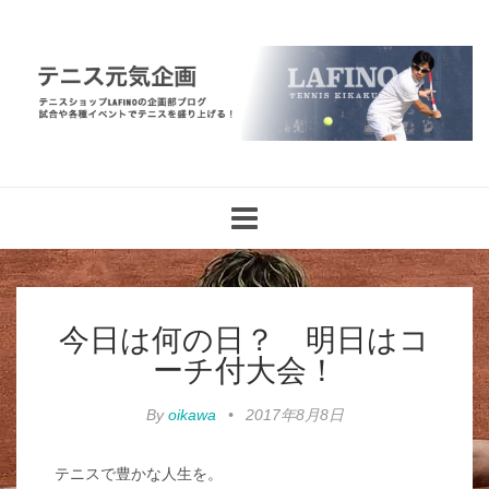
Toggle
navigation
今日は何の日？ 明日はコ
ーチ付大会！
By
oikawa
•
2017年8月8日
テニスで豊かな人生を。