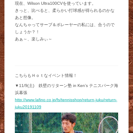
現在、Wilson Ultra100CVを使っています。
きっと、比べると、柔らかい打球感が得られるのかな
あと想像。
なんちゃってサーブ＆ボレーヤーの私には、合うので
しょうか？！
あぁ～、楽しみぃ～
こちらもＨｏｔなイベント情報！
▼11/9(土) 鉄壁のリターン塾 in Ken’s テニスパーク海
浜幕張
http://www.lafino.co.jp/fs/tennisshop/return-juku/return-
juku20191109