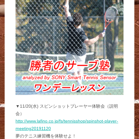
▼11/20(水) スピンショットプレーヤー体験会（説明
会）
http://www.lafino.co.jp/fs/tennisshop/spinshot-player-
meeting20191120
夢のテニス練習機を体験せよ！